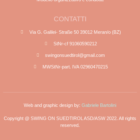
CONTATTI
Via G. Galilei- Straße 50 39012 Meran/o (BZ)
StNr-cf 91060590212
swingonsuedtirol@gmail.com
MWStNr-part. IVA 02960470215
Web and graphic design by:
Gabriele Bartolini
Copyright @ SWING ON SUEDTIROL ASD/ASW 2022. All rights
reserved.