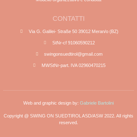
CONTATTI
Via G. Galilei- Straße 50 39012 Meran/o (BZ)
StNr-cf 91060590212
swingonsuedtirol@gmail.com
MWStNr-part. IVA 02960470215
Web and graphic design by:
Gabriele Bartolini
Copyright @ SWING ON SUEDTIROL ASD/ASW 2022. All rights
reserved.