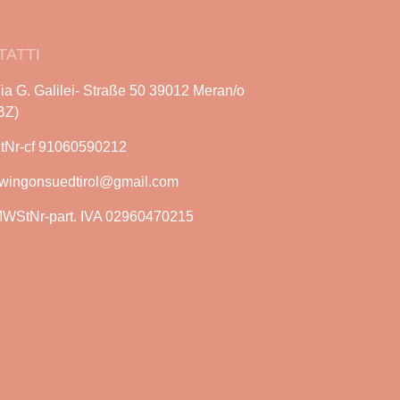
TATTI
ia G. Galilei- Straße 50 39012 Meran/o
BZ)
tNr-cf 91060590212
wingonsuedtirol@gmail.com
WStNr-part. IVA 02960470215