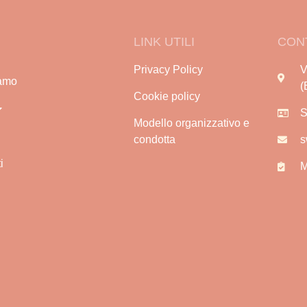
LINK UTILI
CON
Privacy Policy
V
amo
(
Cookie policy
S
Modello organizzativo e
condotta
s
i
M