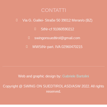
CONTATTI
Via G. Galilei- Straße 50 39012 Meran/o (BZ)
StNr-cf 91060590212
swingonsuedtirol@gmail.com
MWStNr-part. IVA 02960470215
Web and graphic design by:
Gabriele Bartolini
Copyright @ SWING ON SUEDTIROL ASD/ASW 2022. All rights
reserved.